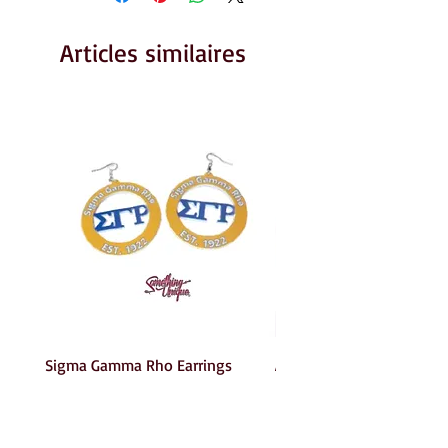
Articles similaires
Sigma Gamma Rho Earrings
AKA Earrings
Prix
Prix
6,00 $US
6,00 $US