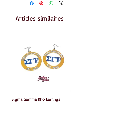
Articles similaires
Sigma Gamma Rho Earrings
AKA Earrings
Prix
Prix
6,00 $US
6,00 $US