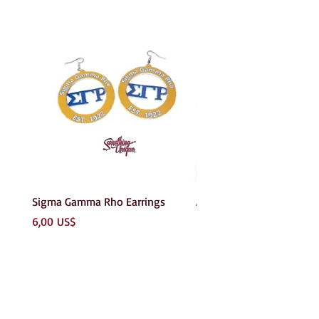
Sigma Gamma Rho Earrings
AKA Earrings
Precio
Precio
6,00 US$
6,00 US$