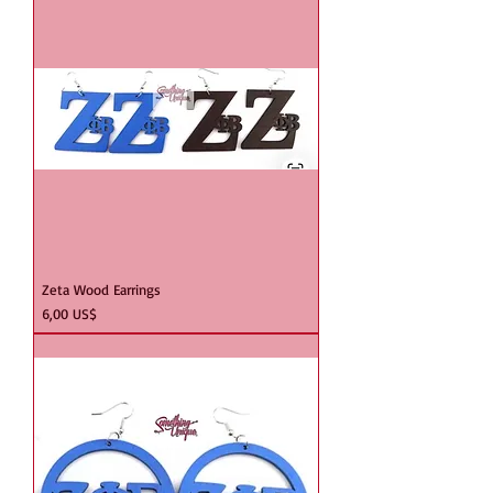
Zeta Wood Earrings
Precio
6,00 US$