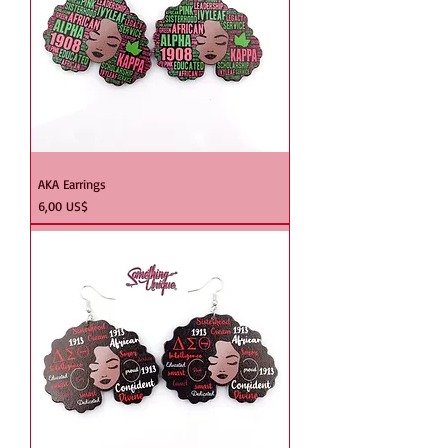
AKA Earrings
Precio
6,00 US$