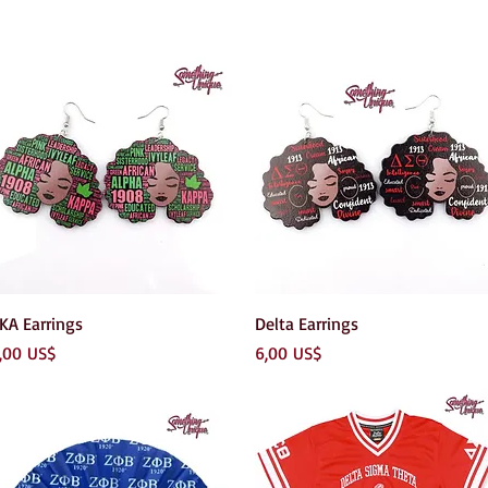
Vista rápida
Vista rápida
KA Earrings
Delta Earrings
recio
Precio
,00 US$
6,00 US$