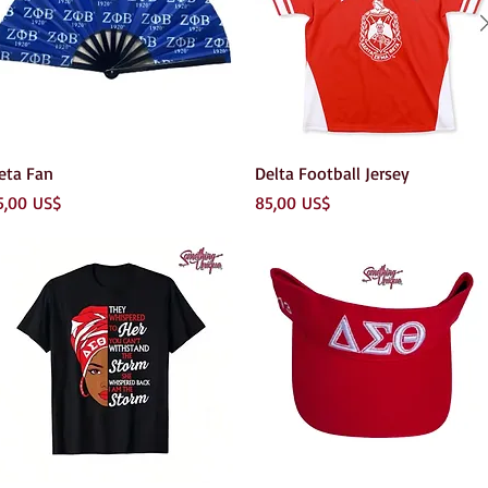
Vista rápida
Vista rápida
eta Fan
Delta Football Jersey
recio
Precio
5,00 US$
85,00 US$