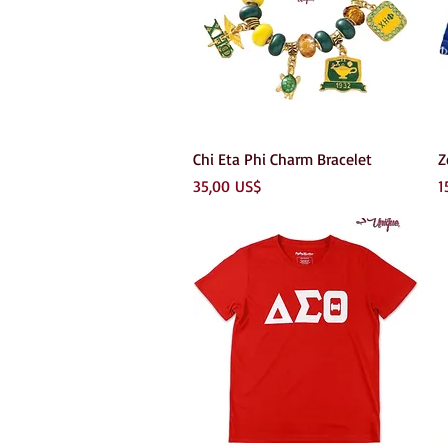
Vista rápida
Chi Eta Phi Charm Bracelet
Z
Precio
P
35,00 US$
1