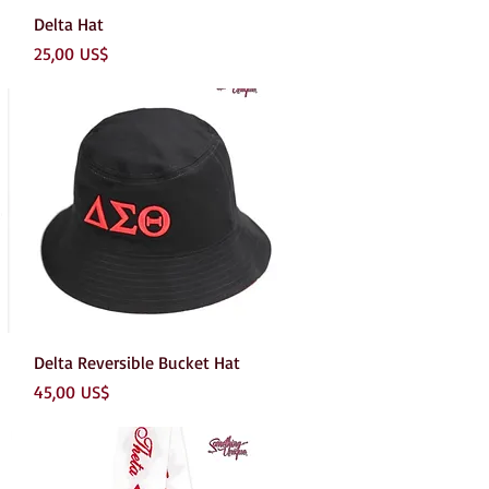
Vista rápida
Delta Hat
Precio
25,00 US$
Vista rápida
Delta Reversible Bucket Hat
Precio
45,00 US$