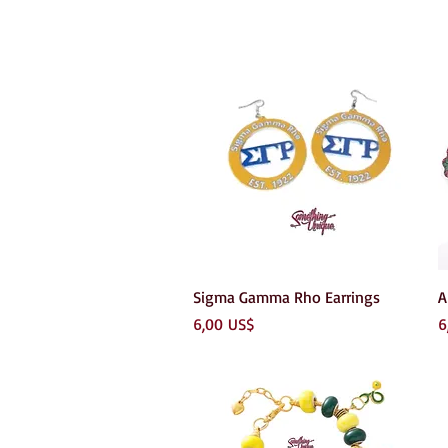
Vista rápida
Sigma Gamma Rho Earrings
A
Precio
P
6,00 US$
6