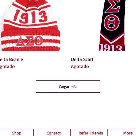
Vista rápida
Vista rápida
elta Beanie
Delta Scarf
gotado
Agotado
Cargar más
Shop
Contact
Refer Friends
More