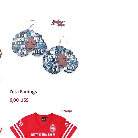
Vista rápida
Zeta Earrings
Precio
6,00 US$