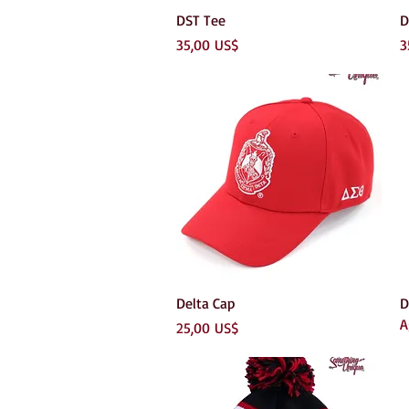
Vista rápida
DST Tee
D
Precio
P
35,00 US$
3
Vista rápida
Delta Cap
D
A
Precio
25,00 US$