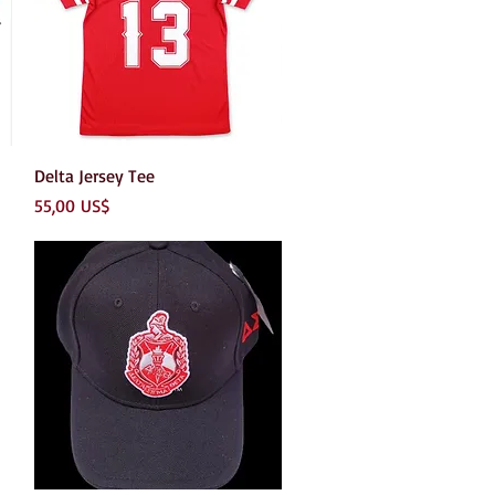
Vista rápida
Delta Jersey Tee
Precio
55,00 US$