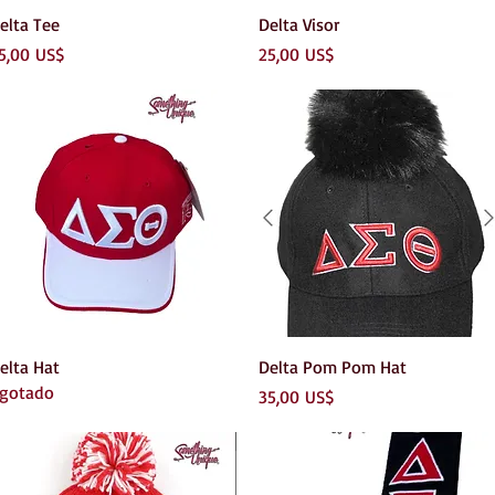
Vista rápida
Vista rápida
elta Tee
Delta Visor
recio
Precio
5,00 US$
25,00 US$
Vista rápida
Vista rápida
elta Hat
Delta Pom Pom Hat
gotado
Precio
35,00 US$