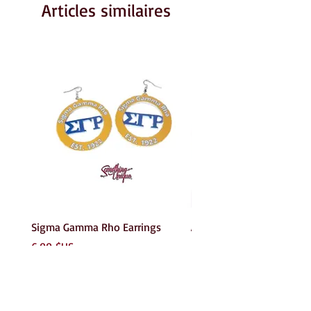
Articles similaires
Sigma Gamma Rho Earrings
AKA Earrings
Prix
Prix
6,00 $US
6,00 $US