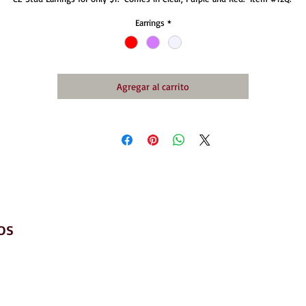
Earrings
*
Agregar al carrito
os