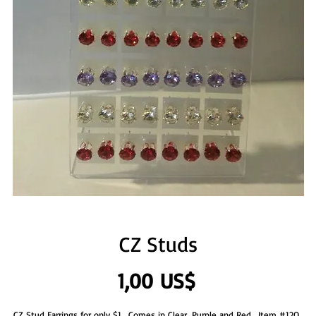
CZ Studs
Precio
1,00 US$
CZ Stud Earrings for only $1.  Comes in Clear, Purple and Red.  Item #12Q. 