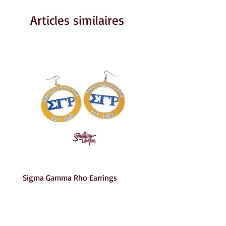
Articles similaires
Sigma Gamma Rho Earrings
AKA Earrings
Prix
Prix
6,00 $US
6,00 $US