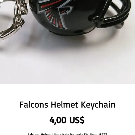
Falcons Helmet Keychain
Precio
4,00 US$
Falcons Helmet Keychain for only $4. Item #723.