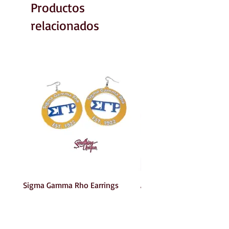
Productos
relacionados
Sigma Gamma Rho Earrings
AKA Earrings
Precio
Precio
6,00 US$
6,00 US$